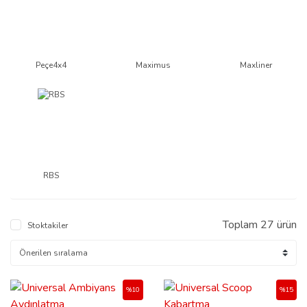
Peçe4x4
Maximus
Maxliner
RBS
Toplam 27 ürün
Stoktakiler
%10
%15