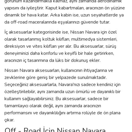
görünüm kazandırmakla kalmaz, aynı zamanda aerodinamik
yapısını da iyileştirir. Kaput kabartmaları, aracınızın ön yüzüne
dinamik bir hava katar. Arka kabin ise, uzun seyahatlerde ya
da off-road maceralarında eşyalarınızı güvende tutar.
İç aksesuarlar kategorisinde ise, Nissan Navara için özel
olarak tasarlanmış koltuk kılıfları, multimedya sistemleri,
direksiyon ve vites kılıfları yer alır. Bu aksesuarlar, sürüş
deneyiminizi daha konforlu ve keyifli bir hale getirirken,
aracınızın iç tasarımına da lüks bir dokunuş ekler.
Nissan Navara aksesuarları, kullanıcının ihtiyaçlarına ve
zevklerine göre geniş bir yelpazede sunulmaktadır.
Seçeceğiniz aksesuarlarla, Navara'nızı sadece kendiniz için
özelleştirilebilir, aynı zamanda uzun ömürlü ve dayanıklı bir
kullanım sağlayabilirsiniz. Bu aksesuarlar, sadece bir
tamamlayıcı olarak değil, aynı zamanda aracınızın
performansını ve dayanıklılığını artırma rolüyle de ön plana
çıkar.
Off - Road İçin Nissan Navara