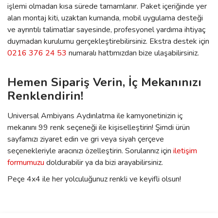
işlemi olmadan kısa sürede tamamlanır. Paket içeriğinde yer
alan montaj kiti, uzaktan kumanda, mobil uygulama desteği
ve ayrıntılı talimatlar sayesinde, profesyonel yardıma ihtiyaç
duymadan kurulumu gerçekleştirebilirsiniz. Ekstra destek için
0216 376 24 53
numaralı hattımızdan bize ulaşabilirsiniz.
Hemen Sipariş Verin, İç Mekanınızı
Renklendirin!
Universal Ambiyans Aydınlatma ile kamyonetinizin iç
mekanını 99 renk seçeneği ile kişiselleştirin! Şimdi ürün
sayfamızı ziyaret edin ve gri veya siyah çerçeve
seçenekleriyle aracınızı özelleştirin. Sorularınız için
iletişim
formumuzu
doldurabilir ya da bizi arayabilirsiniz.
Peçe 4x4 ile her yolculuğunuz renkli ve keyifli olsun!
Bu ürünün fiyat bilgisi, resim, ürün açıklamalarında ve diğer