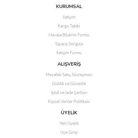
konularda yetersiz gördüğünüz noktaları öneri formunu kullanarak
Bu ürüne ilk yorumu siz yapın!
KURUMSAL
tarafımıza iletebilirsiniz.
Görüş ve önerileriniz için teşekkür ederiz.
İletişim
Yorum Yaz
Kargo Takibi
Ürün resmi kalitesiz, bozuk veya görüntülenemiyor.
Havale Bildirim Formu
Ürün açıklamasında eksik bilgiler bulunuyor.
Sipariş Sorgula
Ürün bilgilerinde hatalar bulunuyor.
İletişim Formu
Ürün fiyatı diğer sitelerden daha pahalı.
Bu ürüne benzer farklı alternatifler olmalı.
ALIŞVERİŞ
Mesafeli Satış Sözleşmesi
Gizlilik ve Güvenlik
İptal ve İade Şartları
Kişisel Veriler Politikası
Gönder
ÜYELİK
Yeni Üyelik
Üye Girişi