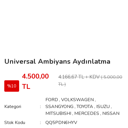
Universal Ambiyans Aydınlatma
4.500,00
4.166,67 TL + KDV
( 5.000,00
TL )
TL
%10
FORD
,
VOLKSWAGEN
,
Kategori
SSANGYONG
,
TOYOTA
,
ISUZU
,
MITSUBISHI
,
MERCEDES
,
NISSAN
Stok Kodu
QQ5PDN6HYV