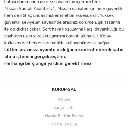
hatası durumunda ücretsiz onarımları içermektedir.
Nissan Sustalı Anahtar v1, Nissan sahipleri için hem güvenlik
hem de stil açısından mükemmel bir aksesuardır. Yüksek
güvenlik seviyeleri sayesinde aracınızı korurken, şık tasarımı
ile de dikkat çeker. Sert hava koşullarına karşı dayanıklılığı, bu
anahtarın uzun süreli kullanımını garanti altına alır. Kolay
kullanımı ise herkesin rahatlıkla kullanabilmesini sağlar.
Lütfen aracınıza uyumlu olduğunu kontrol ederek satın
alma işlemini gerçekleştirin.
Herhangi bir çilingir yardımı gerektirmez.
Bu ürünün fiyat bilgisi, resim, ürün açıklamalarında ve diğer
konularda yetersiz gördüğünüz noktaları öneri formunu kullanarak
Bu ürüne ilk yorumu siz yapın!
KURUMSAL
tarafımıza iletebilirsiniz.
Görüş ve önerileriniz için teşekkür ederiz.
İletişim
Yorum Yaz
Kargo Takibi
Ürün resmi kalitesiz, bozuk veya görüntülenemiyor.
Havale Bildirim Formu
Ürün açıklamasında eksik bilgiler bulunuyor.
Sipariş Sorgula
Ürün bilgilerinde hatalar bulunuyor.