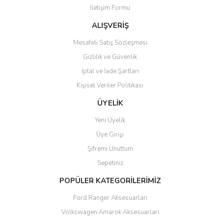
İletişim Formu
Ürün fiyatı diğer sitelerden daha pahalı.
Bu ürüne benzer farklı alternatifler olmalı.
ALIŞVERİŞ
Mesafeli Satış Sözleşmesi
Gizlilik ve Güvenlik
İptal ve İade Şartları
Kişisel Veriler Politikası
Gönder
ÜYELİK
Yeni Üyelik
Üye Girişi
Şifremi Unuttum
Sepetiniz
POPÜLER KATEGORİLERİMİZ
Ford Ranger Aksesuarları
Volkswagen Amarok Aksesuarları