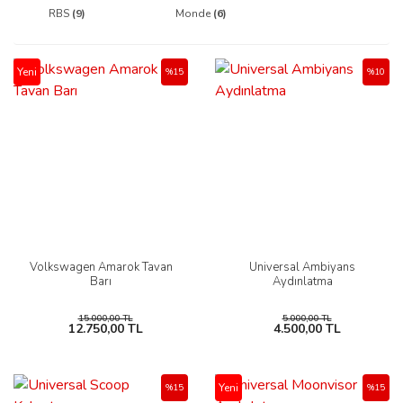
RBS
(9)
Monde
(6)
Yeni
%15
%10
Volkswagen Amarok Tavan
Universal Ambiyans
Barı
Aydınlatma
15.000,00 TL
5.000,00 TL
12.750,00 TL
4.500,00 TL
Yeni
%15
%15