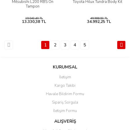
Mitsubishi L200 RBS Ön
Toyota Hilux Tundra Body Kit
Tampon
19.043,40 TL
49.988,93 TL
13.330,38 TL
34.992,25 TL
1
2
3
4
5
KURUMSAL
İletişim
Kargo Takibi
Havale Bildirim Formu
Sipariş Sorgula
İletişim Formu
ALIŞVERİŞ