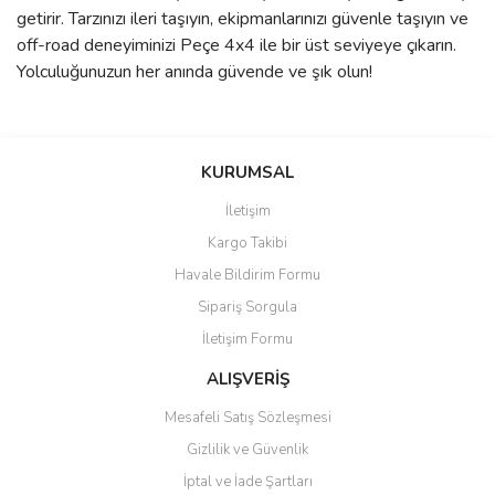
getirir. Tarzınızı ileri taşıyın, ekipmanlarınızı güvenle taşıyın ve
off-road deneyiminizi Peçe 4x4 ile bir üst seviyeye çıkarın.
Yolculuğunuzun her anında güvende ve şık olun!
Bu ürünün fiyat bilgisi, resim, ürün açıklamalarında ve diğer
konularda yetersiz gördüğünüz noktaları öneri formunu kullanarak
Bu ürüne ilk yorumu siz yapın!
KURUMSAL
tarafımıza iletebilirsiniz.
Görüş ve önerileriniz için teşekkür ederiz.
İletişim
Yorum Yaz
Kargo Takibi
Ürün resmi kalitesiz, bozuk veya görüntülenemiyor.
Havale Bildirim Formu
Ürün açıklamasında eksik bilgiler bulunuyor.
Sipariş Sorgula
Ürün bilgilerinde hatalar bulunuyor.
İletişim Formu
Ürün fiyatı diğer sitelerden daha pahalı.
Bu ürüne benzer farklı alternatifler olmalı.
ALIŞVERİŞ
Mesafeli Satış Sözleşmesi
Gizlilik ve Güvenlik
İptal ve İade Şartları