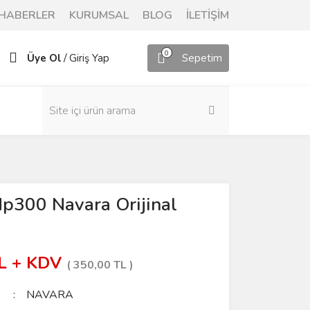
HABERLER
KURUMSAL
BLOG
İLETİŞİM
0
/
Üye Ol
Giriş Yap
Sepetim
Np300 Navara Orijinal
TL + KDV
( 350,00 TL )
NAVARA