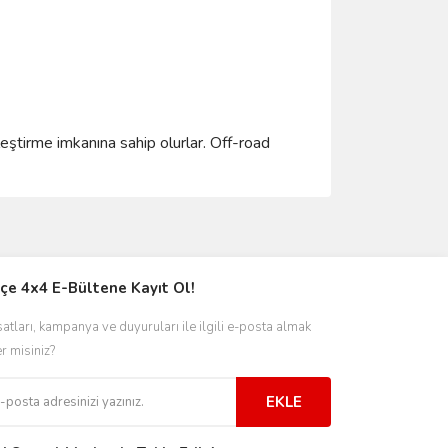
leştirme imkanına sahip olurlar. Off-road
ımıza iletebilirsiniz.
çe 4x4 E-Bültene Kayıt Ol!
satları, kampanya ve duyuruları ile ilgili e-posta almak
er misiniz?
EKLE