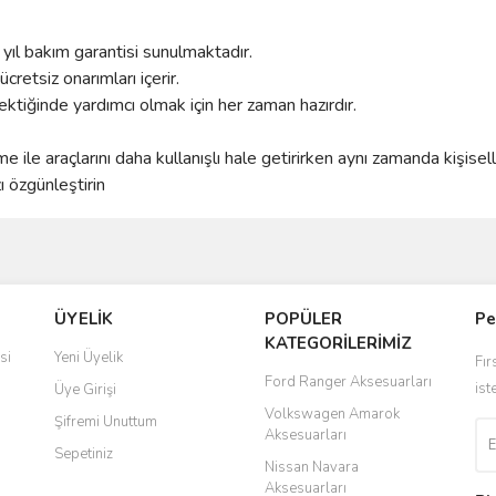
yıl bakım garantisi sunulmaktadır.
retsiz onarımları içerir.
ektiğinde yardımcı olmak için her zaman hazırdır.
e ile araçlarını daha kullanışlı hale getirirken aynı zamanda kişisel
zı özgünleştirin
ve diğer konularda yetersiz gördüğünüz noktaları öneri formunu kullanarak taraf
Bu ürüne ilk yorumu siz yapın!
ÜYELİK
POPÜLER
Pe
r.
KATEGORİLERİMİZ
Yorum Yaz
si
Yeni Üyelik
Fır
Ford Ranger Aksesuarları
ist
Üye Girişi
Volkswagen Amarok
Şifremi Unuttum
Aksesuarları
Sepetiniz
Nissan Navara
Aksesuarları