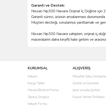
Garanti ve Destek:
Nissan Np300 Navara Orijinal İç Düğme için 2 
Garanti süreci, ürünün arızalanması durumunda üc
Müşteri desteği, sorularınızı yanıtlamak ve ger
Nissan Np300 Navara sahipleri, orijinal iç düğm
maceralarını daha keyifli hale getirin ve aracını
Bu ürünün fiyat bilgisi, resim, ürün açıklamalarında 
Görüş ve önerileriniz için teşekkür ederiz.
KURUMSAL
ALIŞVERİŞ
Ürün resmi kalitesiz, bozuk veya görüntülenemiyo
Ürün açıklamasında eksik bilgiler bulunuyor.
İletişim
Mesafeli Satış Sözleşme
Ürün bilgilerinde hatalar bulunuyor.
Kargo Takibi
Gizlilik ve Güvenlik
Ürün fiyatı diğer sitelerden daha pahalı.
Havale Bildirim Formu
İptal ve İade Şartları
Bu ürüne benzer farklı alternatifler olmalı.
Sipariş Sorgula
Kişisel Veriler Politikası
İletişim Formu