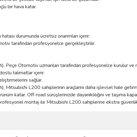
lü bir hava katar.
 hatası durumunda ücretsiz onarımları içerir.
iv tarafından profesyonelce gerçekleştirilir.
), Peçe Otomotiv uzmanları tarafından profesyonelce kurulur ve m
ostu talimatlar içerir.
eliştirmelerini sağlar.
 Mitsubishi L200 sahiplerinin araçlarını daha işlevsel hale getirm
rünüm katar. Off-road sürüşlerinizde dayanıklılığını ve taşıma kapas
e profesyonel montaj ile Mitsubishi L200 sahiplerine ekstra güvenli
ve diğer konularda yetersiz gördüğünüz noktaları öneri formunu kullanarak taraf
Bu ürüne ilk yorumu siz yapın!