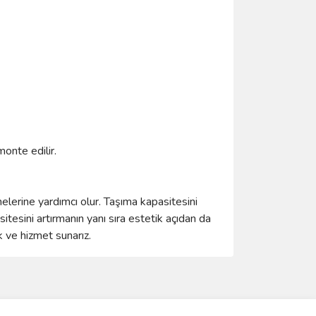
onte edilir.
elerine yardımcı olur. Taşıma kapasitesini
itesini artırmanın yanı sıra estetik açıdan da
k ve hizmet sunarız.
ımıza iletebilirsiniz.