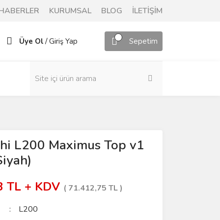
HABERLER
KURUMSAL
BLOG
İLETİŞİM
/
Üye Ol
Giriş Yap
Sepetim
shi L200 Maximus Top v1
Siyah)
63 TL + KDV
( 71.412,75 TL )
L200