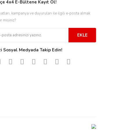
çe 4x4 E-Bültene Kayıt Ol!
satları, kampanya ve duyuruları ile ilgili e-posta almak
er misiniz?
EKLE
zi Sosyal Medyada Takip Edin!