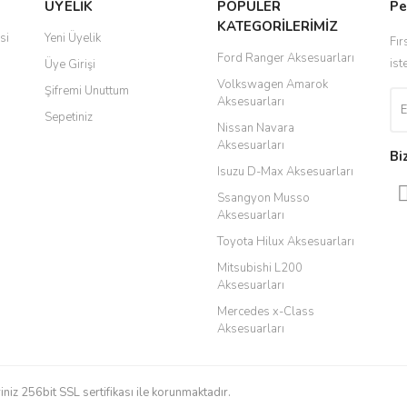
ÜYELİK
POPÜLER
Pe
r.
KATEGORİLERİMİZ
Yorum Yaz
si
Yeni Üyelik
Fır
Ford Ranger Aksesuarları
ist
Üye Girişi
Volkswagen Amarok
Şifremi Unuttum
Aksesuarları
Sepetiniz
Nissan Navara
Aksesuarları
Bi
Isuzu D-Max Aksesuarları
Ssangyon Musso
Aksesuarları
Gönder
Toyota Hilux Aksesuarları
Mitsubishi L200
Aksesuarları
Mercedes x-Class
Aksesuarları
iniz 256bit SSL sertifikası ile korunmaktadır.