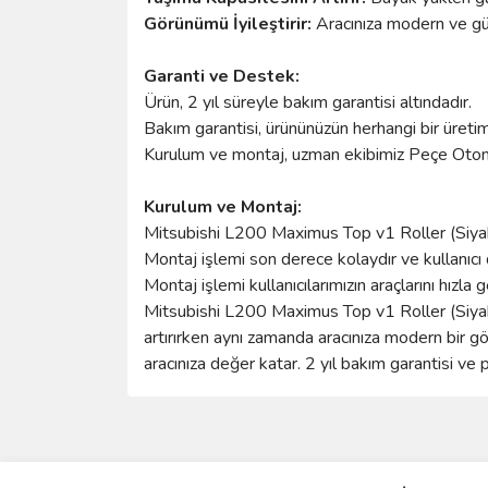
Görünümü İyileştirir:
Aracınıza modern ve güç
Garanti ve Destek:
Ürün, 2 yıl süreyle bakım garantisi altındadır.
Bakım garantisi, ürününüzün herhangi bir üretim
Kurulum ve montaj, uzman ekibimiz Peçe Otomot
Kurulum ve Montaj:
Mitsubishi L200 Maximus Top v1 Roller (Siyah
Montaj işlemi son derece kolaydır ve kullanıcı d
Montaj işlemi kullanıcılarımızın araçlarını hızla g
Mitsubishi L200 Maximus Top v1 Roller (Siyah),
artırırken aynı zamanda aracınıza modern bir gö
aracınıza değer katar. 2 yıl bakım garantisi v
Bu ürünün fiyat bilgisi, resim, ürün açıklamalarında 
Görüş ve önerileriniz için teşekkür ederiz.