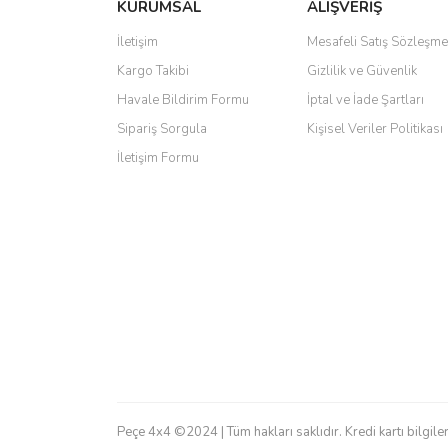
KURUMSAL
ALIŞVERİŞ
Ürün resmi kalitesiz, bozuk veya görüntülenemiyo
Ürün açıklamasında eksik bilgiler bulunuyor.
İletişim
Mesafeli Satış Sözleşme
Ürün bilgilerinde hatalar bulunuyor.
Kargo Takibi
Gizlilik ve Güvenlik
Ürün fiyatı diğer sitelerden daha pahalı.
Havale Bildirim Formu
İptal ve İade Şartları
Bu ürüne benzer farklı alternatifler olmalı.
Sipariş Sorgula
Kişisel Veriler Politikası
İletişim Formu
Peçe 4x4 ©2024 | Tüm hakları saklıdır. Kredi kartı bilgiler