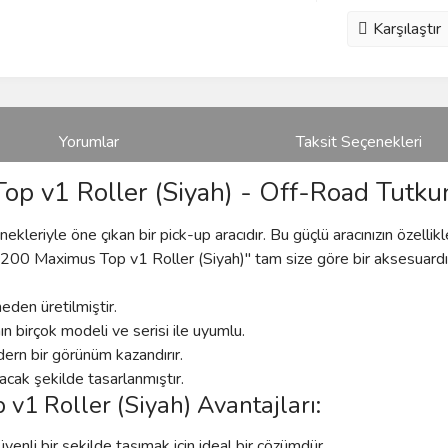
Karşılaştır
Yorumlar
Taksit Seçenekleri
p v1 Roller (Siyah) - Off-Road Tutkunl
ekleriyle öne çıkan bir pick-up aracıdır. Bu güçlü aracınızın özellik
i L200 Maximus Top v1 Roller (Siyah)" tam size göre bir aksesuardı
eden üretilmiştir.
n birçok modeli ve serisi ile uyumlu.
dern bir görünüm kazandırır.
acak şekilde tasarlanmıştır.
v1 Roller (Siyah) Avantajları:
venli bir şekilde taşımak için ideal bir çözümdür.