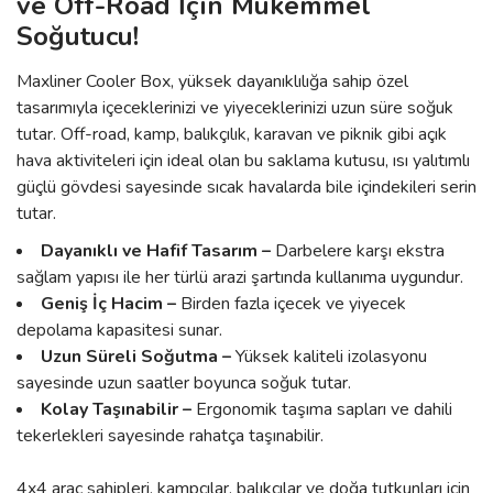
ve Off-Road İçin Mükemmel
Soğutucu!
Maxliner Cooler Box, yüksek dayanıklılığa sahip özel
tasarımıyla içeceklerinizi ve yiyeceklerinizi uzun süre soğuk
tutar. Off-road, kamp, balıkçılık, karavan ve piknik gibi açık
hava aktiviteleri için ideal olan bu saklama kutusu, ısı yalıtımlı
güçlü gövdesi sayesinde sıcak havalarda bile içindekileri serin
tutar.
Dayanıklı ve Hafif Tasarım –
Darbelere karşı ekstra
sağlam yapısı ile her türlü arazi şartında kullanıma uygundur.
Geniş İç Hacim –
Birden fazla içecek ve yiyecek
depolama kapasitesi sunar.
Uzun Süreli Soğutma –
Yüksek kaliteli izolasyonu
sayesinde uzun saatler boyunca soğuk tutar.
Kolay Taşınabilir –
Ergonomik taşıma sapları ve dahili
tekerlekleri sayesinde rahatça taşınabilir.
4x4 araç sahipleri, kampçılar, balıkçılar ve doğa tutkunları için