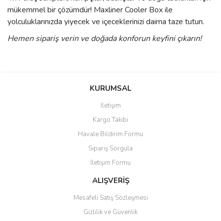
mükemmel bir çözümdür! Maxliner Cooler Box ile
yolculuklarınızda yiyecek ve içeceklerinizi daima taze tutun.
Hemen sipariş verin ve doğada konforun keyfini çıkarın!
Bu ürünün fiyat bilgisi, resim, ürün açıklamalarında ve diğer
konularda yetersiz gördüğünüz noktaları öneri formunu kullanarak
Bu ürüne ilk yorumu siz yapın!
KURUMSAL
tarafımıza iletebilirsiniz.
Görüş ve önerileriniz için teşekkür ederiz.
İletişim
Yorum Yaz
Kargo Takibi
Ürün resmi kalitesiz, bozuk veya görüntülenemiyor.
Havale Bildirim Formu
Ürün açıklamasında eksik bilgiler bulunuyor.
Sipariş Sorgula
Ürün bilgilerinde hatalar bulunuyor.
İletişim Formu
Ürün fiyatı diğer sitelerden daha pahalı.
Bu ürüne benzer farklı alternatifler olmalı.
ALIŞVERİŞ
Mesafeli Satış Sözleşmesi
Gizlilik ve Güvenlik