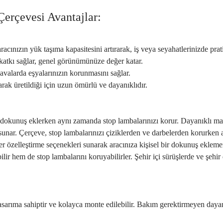
erçevesi Avantajlar:
ınızın yük taşıma kapasitesini artırarak, iş veya seyahatlerinizde prat
r katkı sağlar, genel görünümünüze değer katar.
havalarda eşyalarınızın korunmasını sağlar.
rak üretildiği için uzun ömürlü ve dayanıklıdır.
 dokunuş eklerken aynı zamanda stop lambalarınızı korur. Dayanıklı ma
 sunar. Çerçeve, stop lambalarınızı çiziklerden ve darbelerden korurken 
er özelleştirme seçenekleri sunarak aracınıza kişisel bir dokunuş ekleme
ilir hem de stop lambalarını koruyabilirler. Şehir içi sürüşlerde ve şehir
asarıma sahiptir ve kolayca monte edilebilir. Bakım gerektirmeyen dayan