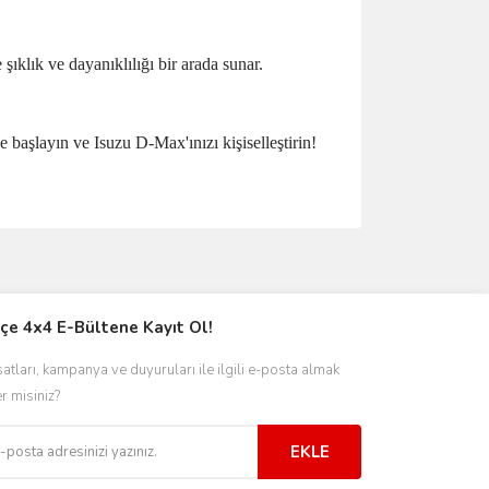
ıklık ve dayanıklılığı bir arada sunar.
 başlayın ve Isuzu D-Max'ınızı kişiselleştirin!
ımıza iletebilirsiniz.
çe 4x4 E-Bültene Kayıt Ol!
satları, kampanya ve duyuruları ile ilgili e-posta almak
er misiniz?
EKLE