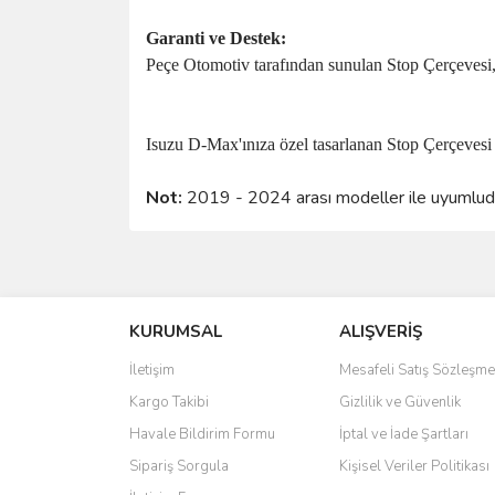
Garanti ve Destek:
Peçe Otomotiv tarafından sunulan Stop Çerçevesi, y
Isuzu D-Max'ınıza özel tasarlanan Stop Çerçevesi i
Not:
2019 - 2024 arası modeller ile uyumlud
Bu ürünün fiyat bilgisi, resim, ürün açıklamalarında 
Görüş ve önerileriniz için teşekkür ederiz.
KURUMSAL
ALIŞVERİŞ
Ürün resmi kalitesiz, bozuk veya görüntülenemiyo
Ürün açıklamasında eksik bilgiler bulunuyor.
İletişim
Mesafeli Satış Sözleşme
Ürün bilgilerinde hatalar bulunuyor.
Kargo Takibi
Gizlilik ve Güvenlik
Ürün fiyatı diğer sitelerden daha pahalı.
Havale Bildirim Formu
İptal ve İade Şartları
Bu ürüne benzer farklı alternatifler olmalı.
Sipariş Sorgula
Kişisel Veriler Politikası