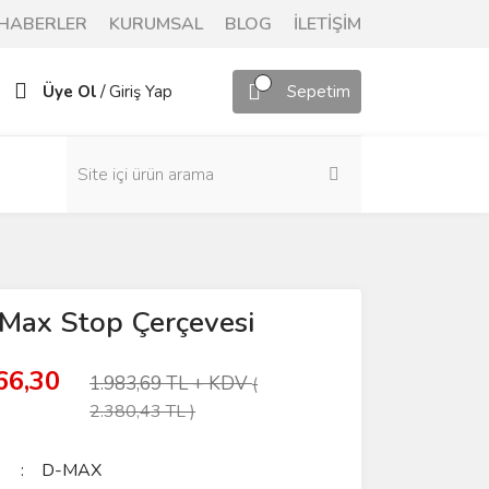
HABERLER
KURUMSAL
BLOG
İLETİŞİM
/
Üye Ol
Giriş Yap
Sepetim
-Max Stop Çerçevesi
66,30
1.983,69 TL + KDV
(
2.380,43 TL )
D-MAX