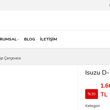
RUMSAL
BLOG
İLETİŞİM
op Çerçevesi
Isuzu D
1.6
TL
%30
Kategori