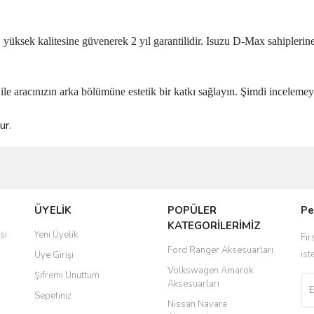
üksek kalitesine güvenerek 2 yıl garantilidir. Isuzu D-Max sahiplerine ş
le aracınızın arka bölümüne estetik bir katkı sağlayın. Şimdi incelemeye
ur.
ve diğer konularda yetersiz gördüğünüz noktaları öneri formunu kullanarak taraf
Bu ürüne ilk yorumu siz yapın!
ÜYELİK
POPÜLER
Pe
r.
KATEGORİLERİMİZ
Yorum Yaz
si
Yeni Üyelik
Fır
Ford Ranger Aksesuarları
ist
Üye Girişi
Volkswagen Amarok
Şifremi Unuttum
Aksesuarları
Sepetiniz
Nissan Navara