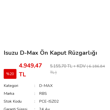
Isuzu D-Max Ön Kaput Rüzgarlığı
4.949,47
5.155,70 TL + KDV
( 6.186,84
TL )
TL
%20
Kategori
D-MAX
Marka
RBS
Stok Kodu
PCE-ISZ02
Garanti Süresi
24 Ay