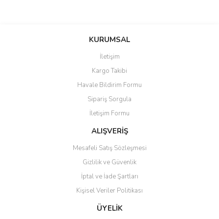
Bu ürünün fiyat bilgisi, resim, ürün açıklamalarında ve diğer
konularda yetersiz gördüğünüz noktaları öneri formunu kullanarak
Bu ürüne ilk yorumu siz yapın!
KURUMSAL
tarafımıza iletebilirsiniz.
Görüş ve önerileriniz için teşekkür ederiz.
İletişim
Yorum Yaz
Kargo Takibi
Ürün resmi kalitesiz, bozuk veya görüntülenemiyor.
Havale Bildirim Formu
Ürün açıklamasında eksik bilgiler bulunuyor.
Sipariş Sorgula
Ürün bilgilerinde hatalar bulunuyor.
İletişim Formu
Ürün fiyatı diğer sitelerden daha pahalı.
Bu ürüne benzer farklı alternatifler olmalı.
ALIŞVERİŞ
Mesafeli Satış Sözleşmesi
Gizlilik ve Güvenlik
İptal ve İade Şartları
Kişisel Veriler Politikası
Gönder
ÜYELİK