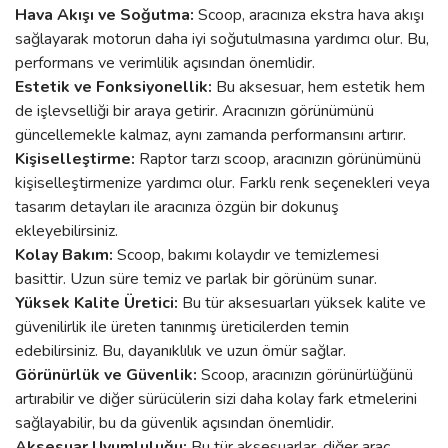
Hava Akışı ve Soğutma:
Scoop, aracınıza ekstra hava akışı
sağlayarak motorun daha iyi soğutulmasına yardımcı olur. Bu,
performans ve verimlilik açısından önemlidir.
Estetik ve Fonksiyonellik:
Bu aksesuar, hem estetik hem
de işlevselliği bir araya getirir. Aracınızın görünümünü
güncellemekle kalmaz, aynı zamanda performansını artırır.
Kişiselleştirme:
Raptor tarzı scoop, aracınızın görünümünü
kişiselleştirmenize yardımcı olur. Farklı renk seçenekleri veya
tasarım detayları ile aracınıza özgün bir dokunuş
ekleyebilirsiniz.
Kolay Bakım:
Scoop, bakımı kolaydır ve temizlemesi
basittir. Uzun süre temiz ve parlak bir görünüm sunar.
Yüksek Kalite Üretici:
Bu tür aksesuarları yüksek kalite ve
güvenilirlik ile üreten tanınmış üreticilerden temin
edebilirsiniz. Bu, dayanıklılık ve uzun ömür sağlar.
Görünürlük ve Güvenlik:
Scoop, aracınızın görünürlüğünü
artırabilir ve diğer sürücülerin sizi daha kolay fark etmelerini
sağlayabilir, bu da güvenlik açısından önemlidir.
Aksesuar Uyumluluğu:
Bu tür aksesuarlar, diğer araç