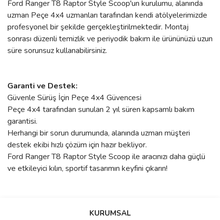
Ford Ranger T8 Raptor Style Scoop'un kurulumu, alanında
uzman Peçe 4x4 uzmanları tarafından kendi atölyelerimizde
profesyonel bir şekilde gerçekleştirilmektedir. Montaj
sonrası düzenli temizlik ve periyodik bakım ile ürününüzü uzun
süre sorunsuz kullanabilirsiniz.
Garanti ve Destek:
Güvenle Sürüş İçin Peçe 4x4 Güvencesi
Peçe 4x4 tarafından sunulan 2 yıl süren kapsamlı bakım
garantisi.
Herhangi bir sorun durumunda, alanında uzman müşteri
destek ekibi hızlı çözüm için hazır bekliyor.
Ford Ranger T8 Raptor Style Scoop ile aracınızı daha güçlü
ve etkileyici kılın, sportif tasarımın keyfini çıkarın!
Bu ürünün fiyat bilgisi, resim, ürün açıklamalarında ve diğer
konularda yetersiz gördüğünüz noktaları öneri formunu kullanarak
Bu ürüne ilk yorumu siz yapın!
KURUMSAL
tarafımıza iletebilirsiniz.