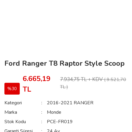
Ford Ranger T8 Raptor Style Scoop
6.665,19
7.934,75 TL + KDV
( 9.521,70
TL )
TL
%30
Kategori
2016-2021 RANGER
Marka
Monde
Stok Kodu
PCE-FR019
Garanti Süresi
24 Ay