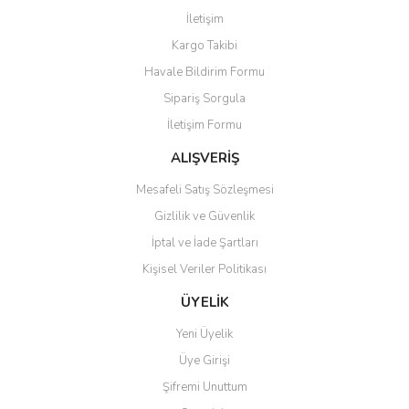
Görüş ve önerileriniz için teşekkür ederiz.
İletişim
Yorum Yaz
Kargo Takibi
Ürün resmi kalitesiz, bozuk veya görüntülenemiyor.
Havale Bildirim Formu
Ürün açıklamasında eksik bilgiler bulunuyor.
Sipariş Sorgula
Ürün bilgilerinde hatalar bulunuyor.
İletişim Formu
Ürün fiyatı diğer sitelerden daha pahalı.
Bu ürüne benzer farklı alternatifler olmalı.
ALIŞVERİŞ
Mesafeli Satış Sözleşmesi
Gizlilik ve Güvenlik
İptal ve İade Şartları
Kişisel Veriler Politikası
Gönder
ÜYELİK
Yeni Üyelik
Üye Girişi
Şifremi Unuttum