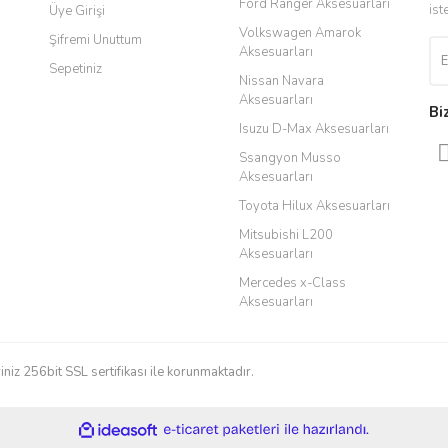
Ford Ranger Aksesuarları
ist
Üye Girişi
Volkswagen Amarok
Şifremi Unuttum
Aksesuarları
Sepetiniz
Nissan Navara
Aksesuarları
Bi
Isuzu D-Max Aksesuarları
Ssangyon Musso
Aksesuarları
Gönder
Toyota Hilux Aksesuarları
Mitsubishi L200
Aksesuarları
Mercedes x-Class
Aksesuarları
iniz 256bit SSL sertifikası ile korunmaktadır.
ile
ideasoft
e-