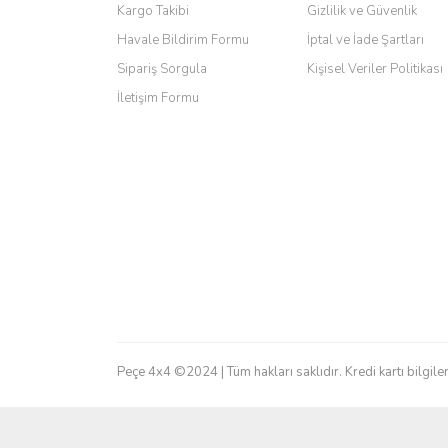
Ürün bilgilerinde hatalar bulunuyor.
Kargo Takibi
Gizlilik ve Güvenlik
Ürün fiyatı diğer sitelerden daha pahalı.
Havale Bildirim Formu
İptal ve İade Şartları
Bu ürüne benzer farklı alternatifler olmalı.
Sipariş Sorgula
Kişisel Veriler Politikası
İletişim Formu
Peçe 4x4 ©2024 | Tüm hakları saklıdır. Kredi kartı bilgiler