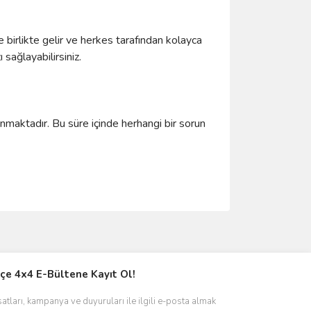
 birlikte gelir ve herkes tarafından kolayca
 sağlayabilirsiniz.
maktadır. Bu süre içinde herhangi bir sorun
ımıza iletebilirsiniz.
çe 4x4 E-Bültene Kayıt Ol!
satları, kampanya ve duyuruları ile ilgili e-posta almak