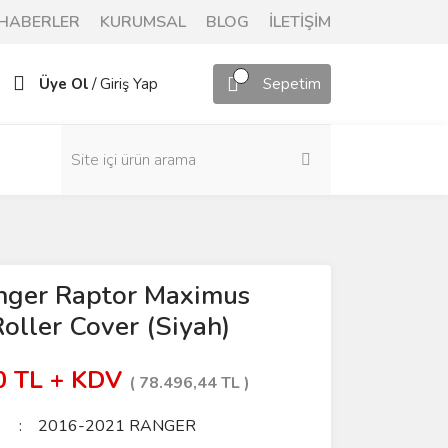
HABERLER
KURUMSAL
BLOG
İLETİŞİM
/
Üye Ol
Giriş Yap
Sepetim
nger Raptor Maximus
oller Cover (Siyah)
70 TL + KDV
( 78.496,44 TL )
2016-2021 RANGER