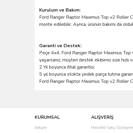
Kurulum ve Bakım:
Ford Ranger Raptor Maximus Top v2 Roller Cover 
monte edilebilir. Ayrıca, ürünün bakımı da oldukç
Garanti ve Destek:
Peçe 4x4, Ford Ranger Raptor Maximus Top v2 R
yaşarsanız, müşteri destek ekibimiz size hızlı 
2 Yıl boyunca ithal garantisi.
5 yıl boyunca stokta yedek parça tutma garanti
Ford Ranger Raptor Maximus Top v2 Roller Cove
Bu ürünün fiyat bilgisi, resim, ürün açıklamalarında 
Görüş ve önerileriniz için teşekkür ederiz.
KURUMSAL
ALIŞVERİŞ
Ürün resmi kalitesiz, bozuk veya görüntülenemiyo
Ürün açıklamasında eksik bilgiler bulunuyor.
İletişim
Mesafeli Satış Sözleşme