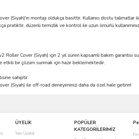
(Siyah)'ın montajı oldukça basittir. Kullanıcı dostu talimatlar ile
a pratiktir, düzenli temizlik ve kontrol ile uzun ömürlü kullanımınızı
oller Cover (Siyah) için 2 yıl süren kapsamlı bakım garantisi sun
ve etkili bir çözüm sunmak için hazır beklemektedir.
sine sahiptir.
r (Siyah) ile off-road deneyiminizi daha da özel hale getirin!
ve diğer konularda yetersiz gördüğünüz noktaları öneri formunu kullanarak taraf
Bu ürüne ilk yorumu siz yapın!
ÜYELİK
POPÜLER
Pe
r.
KATEGORİLERİMİZ
Yorum Yaz
si
Yeni Üyelik
Fır