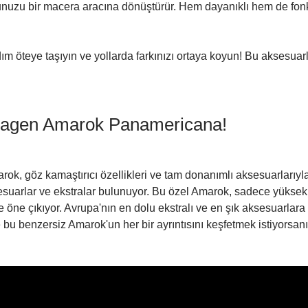
unuzu bir macera aracına dönüştürür. Hem dayanıklı hem de fonks
dım öteye taşıyın ve yollarda farkınızı ortaya koyun! Bu aksesua
swagen Amarok Panamericana!
ok, göz kamaştırıcı özellikleri ve tam donanımlı aksesuarlarıyl
suarlar ve ekstralar bulunuyor. Bu özel Amarok, sadece yüksek 
e öne çıkıyor. Avrupa'nın en dolu ekstralı ve en şık aksesuarlara
de bu benzersiz Amarok'un her bir ayrıntısını keşfetmek istiyorsan