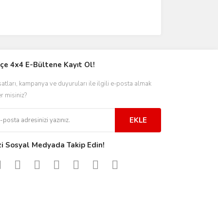
çe 4x4 E-Bültene Kayıt Ol!
satları, kampanya ve duyuruları ile ilgili e-posta almak
er misiniz?
EKLE
zi Sosyal Medyada Takip Edin!