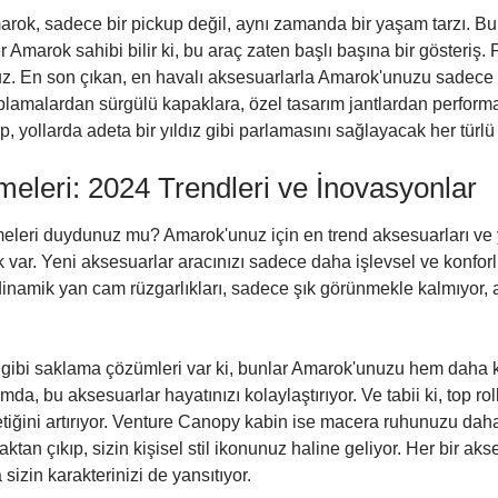
ok, sadece bir pickup değil, aynı zamanda bir yaşam tarzı. Bu t
arok sahibi bilir ki, bu araç zaten başlı başına bir gösteriş. P
z. En son çıkan, en havalı aksesuarlarla Amarok'unuzu sadece bir 
aplamalardan sürgülü kapaklara, özel tasarım jantlardan performan
, yollarda adeta bir yıldız gibi parlamasını sağlayacak her türl
leri: 2024 Trendleri ve İnovasyonlar
meleri duydunuz mu? Amarok'unuz için en trend aksesuarları ve 
ik var. Yeni aksesuarlar aracınızı sadece daha işlevsel ve konf
odinamik yan cam rüzgarlıkları, sadece şık görünmekle kalmıyor,
gibi saklama çözümleri var ki, bunlar Amarok'unuzu hem daha ku
a, bu aksesuarlar hayatınızı kolaylaştırıyor. Ve tabii ki, top rol
ğini artırıyor. Venture Canopy kabin ise macera ruhunuzu daha
aktan çıkıp, sizin kişisel stil ikonunuz haline geliyor. Her bir 
izin karakterinizi de yansıtıyor.