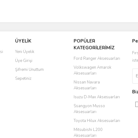
ÜYELİK
POPÜLER
Pe
KATEGORİLERİMİZ
si
Yeni Üyelik
Fır
Ford Ranger Aksesuarları
ist
Üye Girişi
Volkswagen Amarok
Şifremi Unuttum
Aksesuarları
Sepetiniz
Nissan Navara
Aksesuarları
Bi
Isuzu D-Max Aksesuarları
Ssangyon Musso
Aksesuarları
Toyota Hilux Aksesuarları
Mitsubishi L200
Aksesuarları