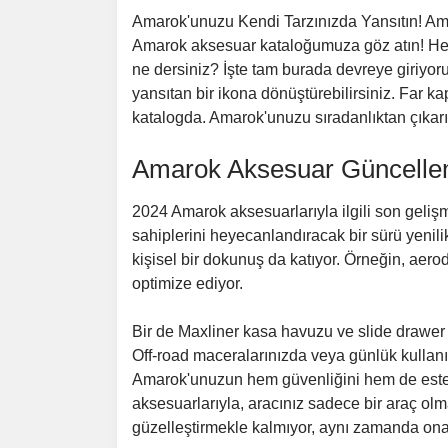
Amarok'unuzu Kendi Tarzınızda Yansıtın! Amar
Amarok aksesuar kataloğumuza göz atın! Her Am
ne dersiniz? İşte tam burada devreye giriyoru
yansıtan bir ikona dönüştürebilirsiniz. Far k
katalogda. Amarok'unuzu sıradanlıktan çıkarıp
Amarok Aksesuar Güncelleme
2024 Amarok aksesuarlarıyla ilgili son geliş
sahiplerini heyecanlandıracak bir sürü yenil
kişisel bir dokunuş da katıyor. Örneğin, aer
optimize ediyor.
Bir de Maxliner kasa havuzu ve slide drawer 
Off-road maceralarınızda veya günlük kullanımd
Amarok'unuzun hem güvenliğini hem de esteti
aksesuarlarıyla, aracınız sadece bir araç olm
güzelleştirmekle kalmıyor, aynı zamanda ona s