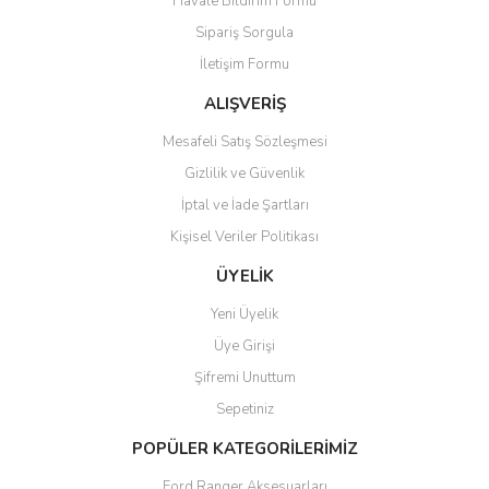
Havale Bildirim Formu
Sipariş Sorgula
İletişim Formu
ALIŞVERİŞ
Mesafeli Satış Sözleşmesi
Gizlilik ve Güvenlik
İptal ve İade Şartları
Kişisel Veriler Politikası
ÜYELİK
Yeni Üyelik
Üye Girişi
Şifremi Unuttum
Sepetiniz
POPÜLER KATEGORİLERİMİZ
Ford Ranger Aksesuarları