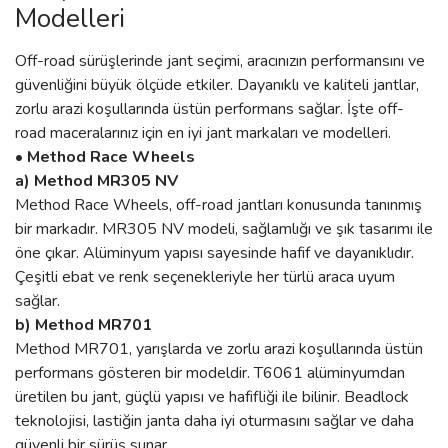
Modelleri
Off-road sürüşlerinde jant seçimi, aracınızın performansını ve
güvenliğini büyük ölçüde etkiler. Dayanıklı ve kaliteli jantlar,
zorlu arazi koşullarında üstün performans sağlar. İşte off-
road maceralarınız için en iyi jant markaları ve modelleri.
• Method Race Wheels
a) Method MR305 NV
Method Race Wheels, off-road jantları konusunda tanınmış
bir markadır. MR305 NV modeli, sağlamlığı ve şık tasarımı ile
öne çıkar. Alüminyum yapısı sayesinde hafif ve dayanıklıdır.
Çeşitli ebat ve renk seçenekleriyle her türlü araca uyum
sağlar.
b) Method MR701
Method MR701, yarışlarda ve zorlu arazi koşullarında üstün
performans gösteren bir modeldir. T6061 alüminyumdan
üretilen bu jant, güçlü yapısı ve hafifliği ile bilinir. Beadlock
teknolojisi, lastiğin janta daha iyi oturmasını sağlar ve daha
güvenli bir sürüş sunar.