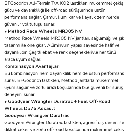
BFGoodrich All-Terrain T/A KO2 lastikleri, mükemmel çekiş
gücü ve dayanıklılığı ile off-road sürüşlerinde üstün
performans sağlar. Çamur, kum, kar ve kayalık zeminlerde
güvenilir yol tutuşu sunar.
• Method Race Wheels MR305 NV
Method Race Wheels MR305 NV jantları, sağlamlığı ve şık
tasarımı ile öne çıkar. Alüminyum yapısı sayesinde hafif ve
dayanıklıdır. Çeşitli ebat ve renk seçenekleriyle her türlü
araca uyum sağlar.
Kombinasyon Avantajları
Bu kombinasyon, hem dayanıklılık hem de üstün performans
sunar. BFGoodrich lastikleri, Method jantlarla mükemmel
uyum sağlar ve zorlu arazi koşullarında bile güvenli bir sürüş
deneyimi sunar.
• Goodyear Wrangler Duratrac + Fuel Off-Road
Wheels D576 Assault
Goodyear Wrangler Duratrac
Goodyear Wrangler Duratrac lastikleri, agresif diş deseni ile
dikkat çeker ve zorlu off-road koşullarında mükemmel çekiş