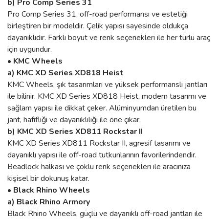
b) Pro Comp Series 31
Pro Comp Series 31, off-road performansı ve estetiği
birleştiren bir modeldir. Çelik yapısı sayesinde oldukça
dayanıklıdır. Farklı boyut ve renk seçenekleri ile her türlü araç
için uygundur.
• KMC Wheels
a) KMC XD Series XD818 Heist
KMC Wheels, şık tasarımları ve yüksek performanslı jantları
ile bilinir. KMC XD Series XD818 Heist, modern tasarımı ve
sağlam yapısı ile dikkat çeker. Alüminyumdan üretilen bu
jant, hafifliği ve dayanıklılığı ile öne çıkar.
b) KMC XD Series XD811 Rockstar II
KMC XD Series XD811 Rockstar II, agresif tasarımı ve
dayanıklı yapısı ile off-road tutkunlarının favorilerindendir.
Beadlock halkası ve çoklu renk seçenekleri ile aracınıza
kişisel bir dokunuş katar.
• Black Rhino Wheels
a) Black Rhino Armory
Black Rhino Wheels, güçlü ve dayanıklı off-road jantları ile