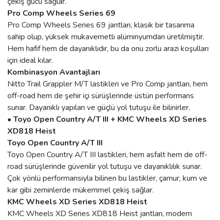
çekiş gücü sağlar.
Pro Comp Wheels Series 69
Pro Comp Wheels Series 69 jantları, klasik bir tasarıma
sahip olup, yüksek mukavemetli alüminyumdan üretilmiştir.
Hem hafif hem de dayanıklıdır, bu da onu zorlu arazi koşulları
için ideal kılar.
Kombinasyon Avantajları
Nitto Trail Grappler M/T lastikleri ve Pro Comp jantları, hem
off-road hem de şehir içi sürüşlerinde üstün performans
sunar. Dayanıklı yapıları ve güçlü yol tutuşu ile bilinirler.
• Toyo Open Country A/T III + KMC Wheels XD Series
XD818 Heist
Toyo Open Country A/T III
Toyo Open Country A/T III lastikleri, hem asfalt hem de off-
road sürüşlerinde güvenilir yol tutuşu ve dayanıklılık sunar.
Çok yönlü performansıyla bilinen bu lastikler, çamur, kum ve
kar gibi zeminlerde mükemmel çekiş sağlar.
KMC Wheels XD Series XD818 Heist
KMC Wheels XD Series XD818 Heist jantları, modern